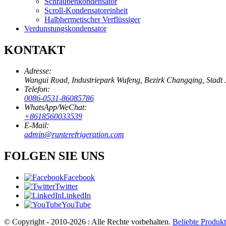
Schraubenkondensator
Scroll-Kondensatoreinheit
Halbhermetischer Verflüssiger
Verdunstungskondensator
KONTAKT
Adresse:
Wangui Road, Industriepark Wufeng, Bezirk Changqing, Stadt 
Telefon:
0086-0531-86085786
WhatsApp/WeChat:
+8618560033539
E-Mail:
admin@runterefrigeration.com
FOLGEN SIE UNS
Facebook
Twitter
LinkedIn
YouTube
© Copyright - 2010-2026 : Alle Rechte vorbehalten.
Beliebte Produk