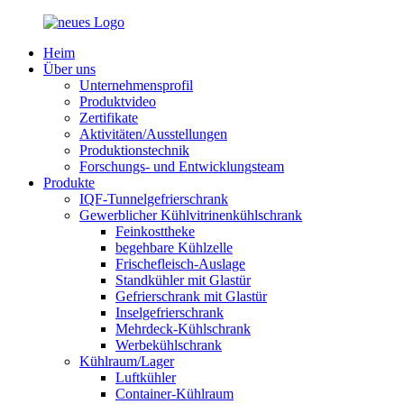
Heim
Über uns
Unternehmensprofil
Produktvideo
Zertifikate
Aktivitäten/Ausstellungen
Produktionstechnik
Forschungs- und Entwicklungsteam
Produkte
IQF-Tunnelgefrierschrank
Gewerblicher Kühlvitrinenkühlschrank
Feinkosttheke
begehbare Kühlzelle
Frischefleisch-Auslage
Standkühler mit Glastür
Gefrierschrank mit Glastür
Inselgefrierschrank
Mehrdeck-Kühlschrank
Werbekühlschrank
Kühlraum/Lager
Luftkühler
Container-Kühlraum