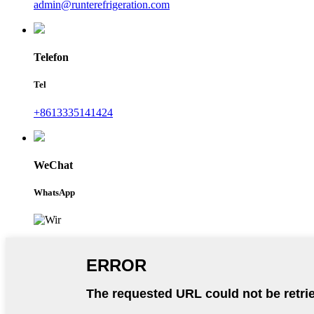
admin@runterefrigeration.com
Telefon
Tel
+8613335141424
WeChat
WhatsApp