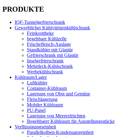
PRODUKTE
IQF-Tunnelgefrierschrank
Gewerblicher Kühlvitrinenkühlschrank
Feinkosttheke
begehbare Kühlzelle
Frischefleisch-Auslage
Standkühler mit Glastür
Gefrierschrank mit Glastür
Inselgefrierschrank
Mehrdeck-Kühlschrank
Werbekühlschrank
Kühlraum/Lager
Luftkühler
Container-Kühlraum
Lagerung von Obst und Gemüse
Fleischlagerung
Mobiler Kühlraum
PU-Panel
Lagerung von Meeresfrüchten
Begehbarer Kühlraum für Ausstellungsstücke
Verflüssigungseinheit
Parallelkolben-Kondensatoreinheit